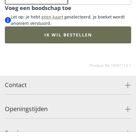
onze bijpassende vaas, luxueuze bonbons of heerlijke
Voeg een boodschap toe
chocolade en maak de verrassing compleet.
Let op: je hebt
geen kaart
geselecteerd, je boeket wordt
anoniem verstuurd.
IK WIL BESTELLEN
Product: NL-10001113-1
Contact
Openingstijden
Service