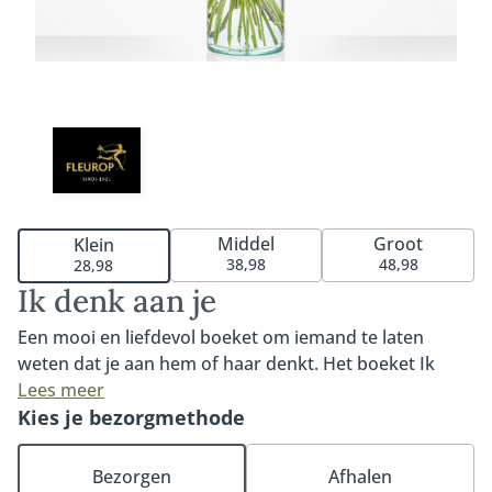
Middel
Groot
Klein
38,98
48,98
28,98
Ik denk aan je
Een mooi en liefdevol boeket om iemand te laten
weten dat je aan hem of haar denkt. Het boeket Ik
denk aan je is één van onze meest populaire bos
Lees meer
bloemen. Warm, liefdevol en met de mooiste bloemen
Kies je bezorgmethode
van dit moment. Een prachtplaatje om naar te kijken
en een boeket waarmee je altijd goed zit. Tip: bestel
Bezorgen
Afhalen