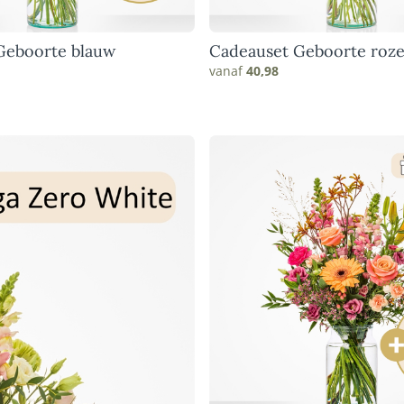
VERJAARDAG EN FELICITATIE
Geboorte blauw
Cadeauset Geboorte roz
BEDANKT EN ZOMAAR
vanaf
40,98
SEIZOENSBOEKETTEN