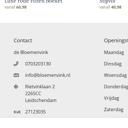
Luxe rode rozen boeket
Stijlvol
vanaf
60,98
vanaf
40,98
Contact
Openingst
de Bloemenvink
Maandag
0703203130
Dinsdag
info@bloemenvink.nl
Woensdag
Rietvinklaan 2
Donderda
2265CC
Vrijdag
Leidschendam
Zaterdag
27123035
KvK
Zondag
NL008235090 B01
BTW