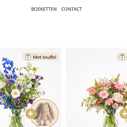
BOEKETTEN
CONTACT
ALGEMEEN
PLANTEN
ROUW EN CONDOLEANCE
ROZEN
EIGEN ROUWBLOEMWERK
BETERSCHAP EN STERKTE
KEUZE BLOEMIST
LUXE-CADEAUBOEKETTEN
MEEST DUURZAME KEUZE
BESTSELLERS